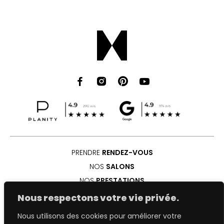
PRENDRE 
RENDEZ-VOUS
NOS 
SALONS
NOS 
PRESTATIONS
CARRIÈRE
Nous respectons votre vie privée.
PRESSE
Nous utilisons des cookies pour améliorer votre
ACTUALITÉS